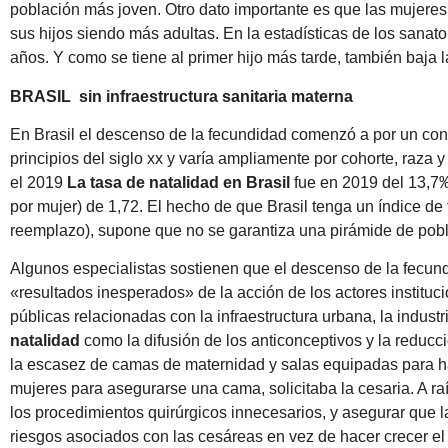
población más joven. Otro dato importante es que las mujere
sus hijos siendo más adultas. En la estadísticas de los sanat
años. Y como se tiene al primer hijo más tarde, también baja 
BRASIL sin infraestructura sanitaria materna
En Brasil el descenso de la fecundidad comenzó a por un cont
principios del siglo xx y varía ampliamente por cohorte, raza y
el 2019
La tasa de natalidad en Brasil
fue en 2019 del 13,7‰
por mujer) de 1,72. El hecho de que Brasil tenga un índice de 
reemplazo), supone que no se garantiza una pirámide de pobl
Algunos especialistas sostienen que el descenso de la fecund
«resultados inesperados» de la acción de los actores instituc
públicas relacionadas con la infraestructura urbana, la industr
natalidad
como la difusión de los anticonceptivos y la reducci
la escasez de camas de maternidad y salas equipadas para hace
mujeres para asegurarse una cama, solicitaba la cesaria. A ra
los procedimientos quirúrgicos innecesarios, y asegurar que
riesgos asociados con las cesáreas en vez de hacer crecer el l