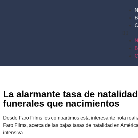
N
B
C
N
B
C
La alarmante tasa de natalida
funerales que nacimientos
Desde Faro Films les compartimos esta interesante nota reali
Faro Films, acerca de las bajas tasas de natalidad en América 
intensiva.