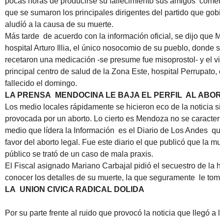
pocas horas de producirse su fallecimiento sus amigos comen
que se sumaron los principales dirigentes del partido que g
aludíó a la causa de su muerte.
Más tarde de acuerdo con la información oficial, se dijo que Ma
hospital Arturo Illia, el único nosocomio de su pueblo, donde so
recetaron una medicación -se presume fue misoprostol- y el v
principal centro de salud de la Zona Este, hospital Perrupato
fallecido el domingo.
LA PRENSA MENDOCINA LE BAJA EL PERFIL AL ABO
Los medio locales rápidamente se hicieron eco de la noticia 
provocada por un aborto. Lo cierto es Mendoza no se caracte
medio que lídera la Información es el Diario de Los Andes qu
favor del aborto legal. Fue este diario el que publicó que la m
público se trató de un caso de mala praxis.
El Fiscal asignado Mariano Carbajal pidió el secuestro de la h
conocer los detalles de su muerte, la que seguramente le tom
LA UNION CIVICA RADICAL DOLIDA
Por su parte frente al ruido que provocó la noticia que lleg