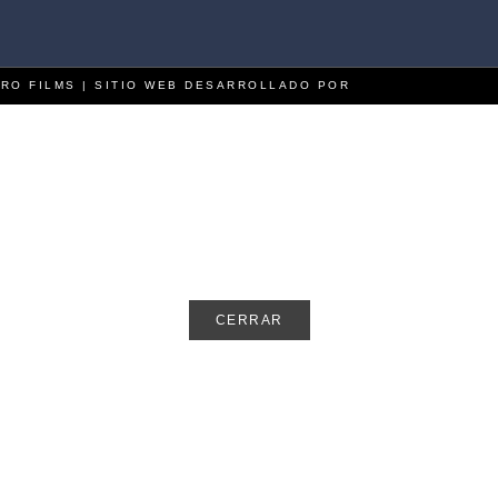
ARO FILMS | SITIO WEB DESARROLLADO POR
CHANGE TO
CERRAR